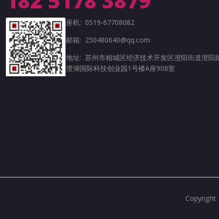
182 5178 3879
座机: 0519-67708082
邮箱: 250480640@qq.com
地址: 苏州市相城区经济技术开发区澄阳街道澄阳路
澄湖国际科技创业园1号楼A座908室
Copyrig