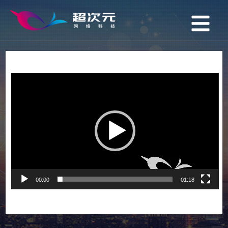
视
频
播
放
器
00:00
01:18