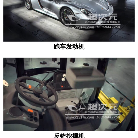
跑车发动机
反铲挖掘机