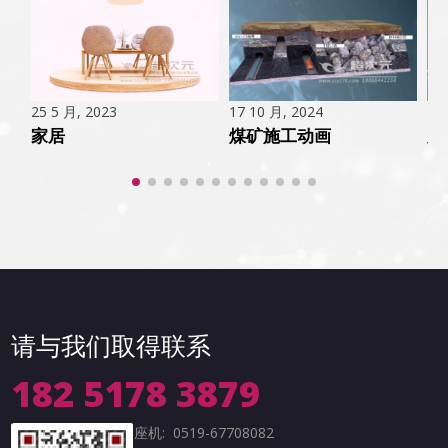
17 10 月, 2024
26
25 5 月, 2023
煤矿施工动画
胫
家居
请与我们取得联系
182 5178 3879
座机: 0519-67708082