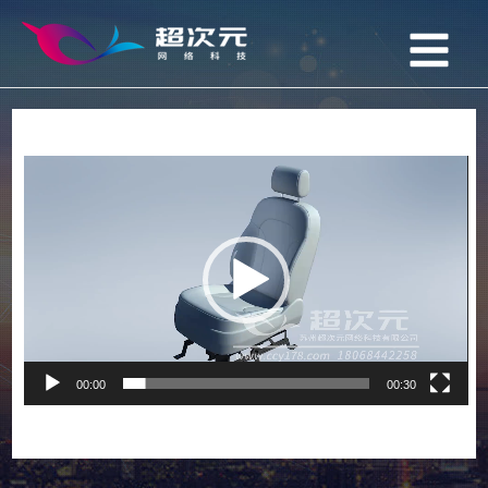
视
频
播
放
器
00:00
00:30