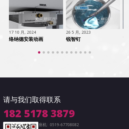
25
17 10 月, 2024
26 5 月, 2023
高
络纳德安装动画
锐智钉
请与我们取得联系
182 5178 3879
座机: 0519-67708082