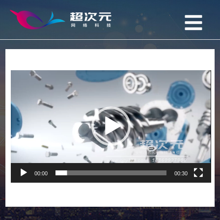
视
频
播
放
器
00:00
00:30